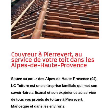
Couvreur à Pierrevert, au
service de votre toit dans les
Alpes-de-Haute-Provence
Située au cœur des
Alpes-de-Haute-Provence (04)
,
LC Toiture
est une
entreprise familiale
qui met son
savoir-faire artisanal
et son
expérience
au service
de tous vos projets de toiture à
Pierrevert
,
Manosque
et dans les environs.